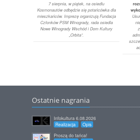
7 sierpnia, w piątek, na osiedlu
roz
Kosmonautów odbędzie się potańcówka dla
wyko
mieszkańców. Imprezę organizują Fundacja
Usuw
Członków PSM Winogrady, rada osiedla
ni
Nowe Winogrady Wschód i Dom Kultury
z
„Orbita”.
adm
szcze
ad
Ostatnie nagrania
Infokultura 6.08.2026
Realizacja
Opis
Proszą do tańca!