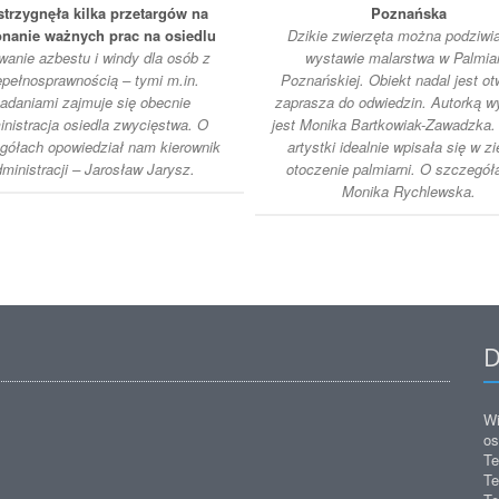
strzygnęła kilka przetargów na
Poznańska
nanie ważnych prac na osiedlu
Dzikie zwierzęta można podziwi
anie azbestu i windy dla osób z
wystawie malarstwa w Palmiar
epełnosprawnością – tymi m.in.
Poznańskiej. Obiekt nadal jest otw
adaniami zajmuje się obecnie
zaprasza do odwiedzin. Autorką 
inistracja osiedla zwycięstwa. O
jest Monika Bartkowiak-Zawadzka.
gółach opowiedział nam kierownik
artystki idealnie wpisała się w zi
ministracji – Jarosław Jarysz.
otoczenie palmiarni. O szczegół
Monika Rychlewska.
D
Wi
os
Te
Te