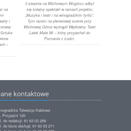
3 sierpnia na Wichrowym Wzgórzu odbył
Muz
ać na
się kolejny spektakl w ramach projektu
W Muzeum Na
ni
„Muzyka i teatr i na winogradzkim fyrtlu”.
pokaz prac
arty i
Tym razem na plenerowej scenie przy
naprawdę rza
wystawy
Wichrowej Górce wystąpił Wędrowny Teatr
się z tak blis
 Sztuka
Lalek Małe Mi – który przyjechał do
pańs
elone
Poznania z Łodzi.
ach –
ane kontaktowe
nogradzka Telewizja Kablowa
. Przyjaźni 120
l. do redakcji: 61 63 03 269
l. do biura obsługi: 61 63 03 271