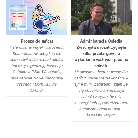
Proszą do tańca!
Administracja Osiedla
7 sierpnia, w piątek, na osiedlu
Zwycięstwa rozstrzygnęła
Kosmonautów odbędzie się
kilka przetargów na
potańcówka dla mieszkańców.
wykonanie ważnych prac na
Imprezę organizują Fundacja
osiedlu
Członków PSM Winogrady,
Usuwanie azbestu i windy dla
rada osiedla Nowe Winogrady
osób z niepełnosprawnością –
Wschód i Dom Kultury
tymi m.in. zadaniami zajmuje
„Orbita”.
się obecnie administracja
osiedla zwycięstwa. O
szczegółach opowiedział nam
kierownik administracji –
Jarosław Jarysz.