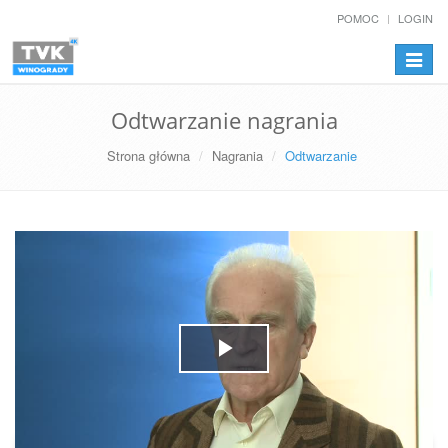
POMOC
LOGIN
Przełą
nawiga
Odtwarzanie nagrania
Strona główna
Nagrania
Odtwarzanie
Play
Video