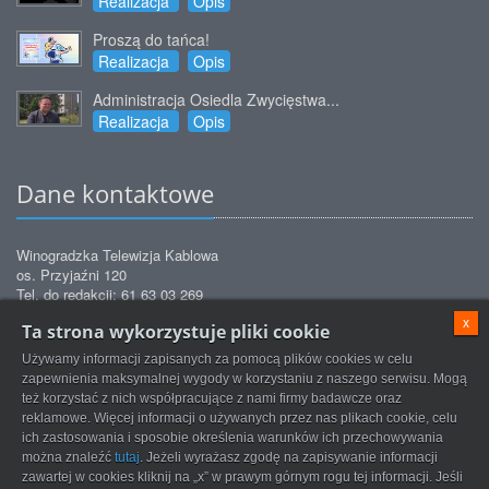
Realizacja
Opis
Proszą do tańca!
Realizacja
Opis
Administracja Osiedla Zwycięstwa...
Realizacja
Opis
Dane kontaktowe
Winogradzka Telewizja Kablowa
os. Przyjaźni 120
Tel. do redakcji: 61 63 03 269
Tel. do biura obsługi: 61 63 03 271
x
Ta strona wykorzystuje pliki cookie
Tel. do biura obsługi: 61 63 03 272
Tel. do serwisu: 61 63 03 872
Używamy informacji zapisanych za pomocą plików cookies w celu
redakcja@tvkwinogrady.pl
Email:
zapewnienia maksymalnej wygody w korzystaniu z naszego serwisu. Mogą
też korzystać z nich współpracujące z nami firmy badawcze oraz
reklamowe. Więcej informacji o używanych przez nas plikach cookie, celu
ich zastosowania i sposobie określenia warunków ich przechowywania
można znaleźć
tutaj
. Jeżeli wyrażasz zgodę na zapisywanie informacji
zawartej w cookies kliknij na „x” w prawym górnym rogu tej informacji. Jeśli