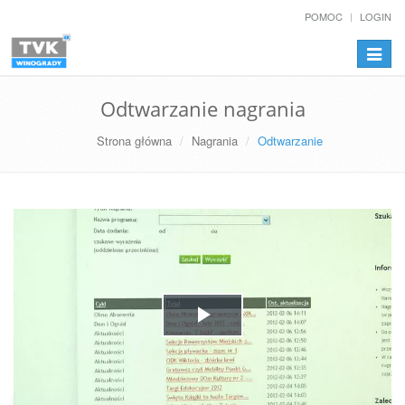
POMOC
LOGIN
Przełą
nawiga
Odtwarzanie nagrania
Strona główna
Nagrania
Odtwarzanie
Play
Video