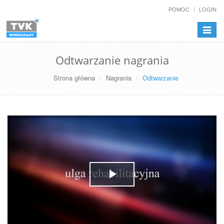
POMOC
LOGIN
Przełą
nawiga
Odtwarzanie nagrania
Strona główna
Nagrania
Odtwarzanie
Play
Video