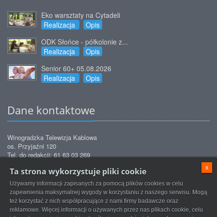
Eko warsztaty na Cytadeli
Realizacja
Opis
ODK Słońce - półkolonie z...
Realizacja
Opis
Senior 60+ 05.08.2026
Realizacja
Opis
Dane kontaktowe
Winogradzka Telewizja Kablowa
os. Przyjaźni 120
Tel. do redakcji: 61 63 03 269
Tel. do biura obsługi: 61 63 03 271
x
Ta strona wykorzystuje pliki cookie
Tel. do biura obsługi: 61 63 03 272
Tel. do serwisu: 61 63 03 872
Używamy informacji zapisanych za pomocą plików cookies w celu
redakcja@tvkwinogrady.pl
Email:
zapewnienia maksymalnej wygody w korzystaniu z naszego serwisu. Mogą
też korzystać z nich współpracujące z nami firmy badawcze oraz
reklamowe. Więcej informacji o używanych przez nas plikach cookie, celu