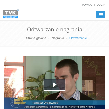
POMOC
LOGIN
Przełą
nawiga
Odtwarzanie nagrania
Strona główna
Nagrania
Odtwarzanie
Play
Video