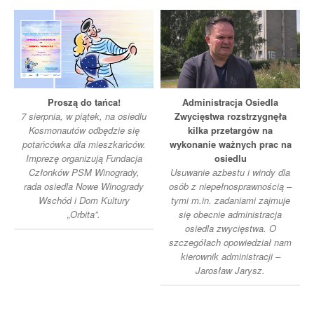
Proszą do tańca!
Administracja Osiedla
7 sierpnia, w piątek, na osiedlu
Zwycięstwa rozstrzygnęła
Kosmonautów odbędzie się
kilka przetargów na
potańcówka dla mieszkańców.
wykonanie ważnych prac na
Imprezę organizują Fundacja
osiedlu
Członków PSM Winogrady,
Usuwanie azbestu i windy dla
rada osiedla Nowe Winogrady
osób z niepełnosprawnością –
Wschód i Dom Kultury
tymi m.in. zadaniami zajmuje
„Orbita”.
się obecnie administracja
osiedla zwycięstwa. O
szczegółach opowiedział nam
kierownik administracji –
Jarosław Jarysz.