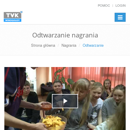
POMOC
LOGIN
Przełą
nawiga
Odtwarzanie nagrania
Strona główna
Nagrania
Odtwarzanie
Play
Video