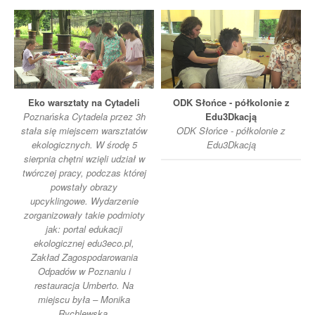
Eko warsztaty na Cytadeli
ODK Słońce - półkolonie z
Poznańska Cytadela przez 3h
Edu3Dkacją
stała się miejscem warsztatów
ODK Słońce - półkolonie z
ekologicznych. W środę 5
Edu3Dkacją
sierpnia chętni wzięli udział w
twórczej pracy, podczas której
powstały obrazy
upcyklingowe. Wydarzenie
zorganizowały takie podmioty
jak: portal edukacji
ekologicznej edu3eco.pl,
Zakład Zagospodarowania
Odpadów w Poznaniu i
restauracja Umberto. Na
miejscu była – Monika
Rychlewska.