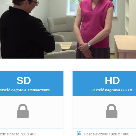
SD
HD
akość nagrania standardowa
Jakość nagrania Full HD
dzielczość 720 x 405
Rozdzielczość 1920 x 1080