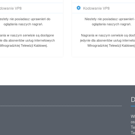
dowanie VP8
Kodowanie VP8
estety nie posiadasz uprawnień do
Niestety nie posiadasz uprawnień
oglądania naszych nagrań.
oglądania naszych nagrań.
ania w naszym serwisie są dostępne
Nagrania w naszym serwisie są dos
ie dla abonentów usług internetowych
jedynie dla abonentów usług interne
Winogradzkiej Telewizji Kablowej.
Winogradzkiej Telewizji Kablowej
D
Wi
os
Te
Te