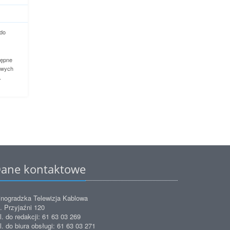
 do
tępne
towych
.
ane kontaktowe
nogradzka Telewizja Kablowa
. Przyjaźni 120
l. do redakcji: 61 63 03 269
l. do biura obsługi: 61 63 03 271