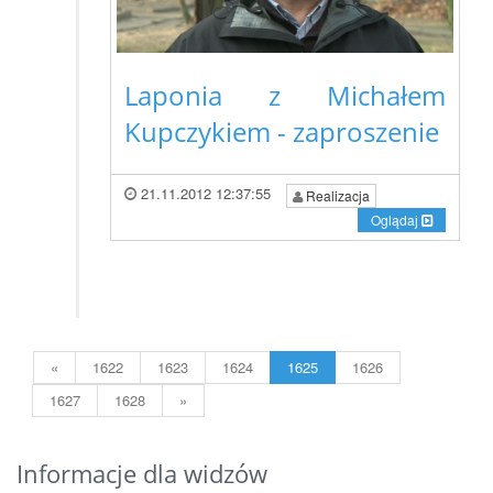
Laponia z Michałem
Kupczykiem - zaproszenie
21.11.2012 12:37:55
Realizacja
Oglądaj
«
1622
1623
1624
1625
1626
1627
1628
»
Informacje dla widzów